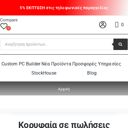
Skip
to
content
Compare
0
Αναζήτηση
προϊόντων
Custom PC Builder
Νέα Προϊόντα
Προσφορές
Υπηρεσίες
StockHouse
Blog
Αρχική
Κορυφαία σε πωλήσεις