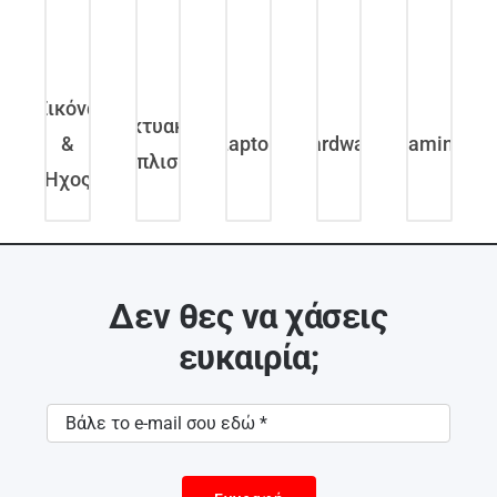
1000MB/s,
LAN,
3YW.
MICRO-
ATX,
2YW.
Εικόνα
Δικτυακός
&
Laptop
Hardware
Gaming
Εξοπλισμός
Ήχος
Δεν θες να χάσεις
ευκαιρία;