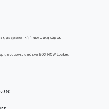
εις με χρεωστική ή πιστωτική κάρτα.
ωρίς αναμονές από ένα BOX NOW Locker.
ων 89€
FAQ