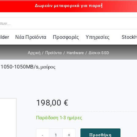
lder
Νέα Προϊόντα
Προσφορές
Υπηρεσίες
Stock
Αρχική
Προϊόντα
Hardware
Δίσκοι SSD
, 1050-1050MB/s, μαύρος
198,00
€
Παράδοση 1-3 ημέρες
Προσθήκη