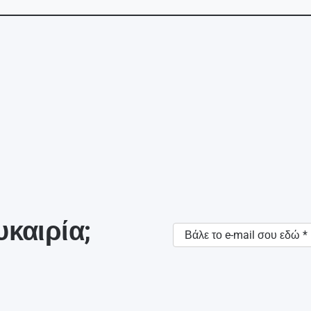
υκαιρία;