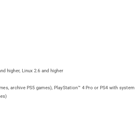
d higher, Linux 2.6 and higher
es, archive PS5 games), PlayStation™ 4 Pro or PS4 with system s
mes)