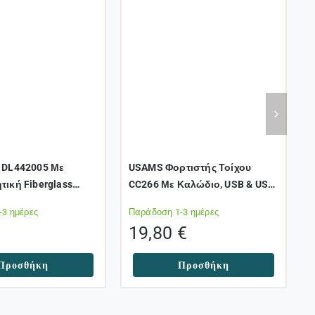
ί DL442005 Με
USAMS Φορτιστής Τοίχου
U
τική Fiberglass
CC266 Με Καλώδιο, USB & USB-
U
gr, 335mm
C, 65W, GaN, Μαύρος
-3 ημέρες
Παράδοση 1-3 ημέρες
Π
19,80
€
Προσθήκη
Προσθήκη