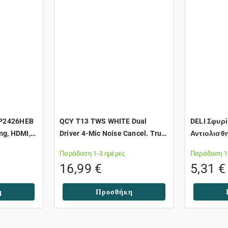
 P2426HEB
QCY T13 TWS WHITE Dual
DELI Σφυρ
ing, HDMI,
Driver 4-Mic Noise Cancel. True
Αντιολισθη
HUB,
Wireless Earbuds – Quick
Λαβή, 500
Παράδοση 1-3 ημέρες
Παράδοση 1
ht
Charge 380mAh
16,99
€
5,31
€
η
Προσθήκη