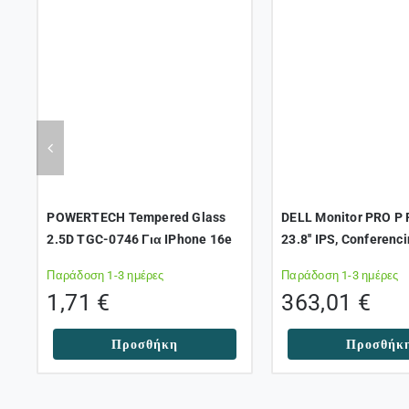
POWERTECH Tempered Glass
DELL Monitor PRO P
2.5D TGC-0746 Για IPhone 16e
23.8'' IPS, Conferenc
DisplayPort, USB-C 
Παράδοση 1-3 ημέρες
Παράδοση 1-3 ημέρες
Webcam, RJ45, Heig
1,71
€
363,01
€
Adjustable, 3YearsW
Προσθήκη
Προσθήκ