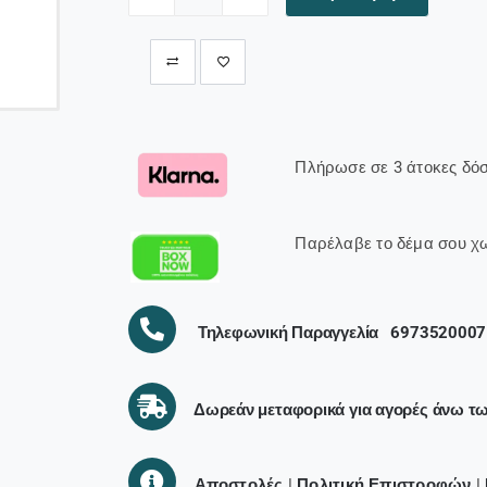
SILICON
POWER
εξωτερικός
SSD
PX10,
512GB,
USB
Πλήρωσε σε 3 άτοκες δόσ
3.2,
1050-
1050MB/s,
Παρέλαβε το δέμα σου χ
μαύρος
ποσότητα
Τηλεφωνική Παραγγελία
6973520007
Δωρεάν μεταφορικά για αγορές άνω τ
Αποστολές
|
Πολιτική Επιστροφών
|