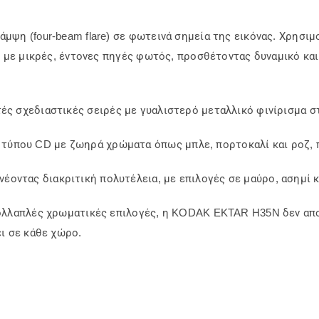
ψη (four-beam flare) σε φωτεινά σημεία της εικόνας. Χρησιμ
ς με μικρές, έντονες πηγές φωτός, προσθέτοντας δυναμικό κα
ές σχεδιαστικές σειρές με γυαλιστερό μεταλλικό φινίρισμα 
τύπου CD με ζωηρά χρώματα όπως μπλε, πορτοκαλί και ροζ, πρ
έοντας διακριτική πολυτέλεια, με επιλογές σε μαύρο, ασημί κ
πολλαπλές χρωματικές επιλογές, η KODAK EKTAR H35N δεν απ
ι σε κάθε χώρο.