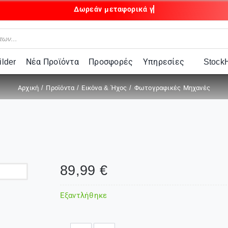
lder
Νέα Προϊόντα
Προσφορές
Υπηρεσίες
Stock
Αρχική
Προϊόντα
Εικόνα & Ήχος
Φωτογραφικές Μηχανές
89,99
€
Εξαντλήθηκε