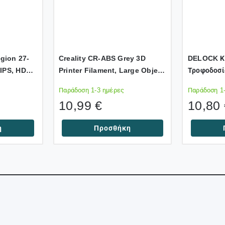
gion 27-
Creality CR-ABS Grey 3D
DELOCK Κ
IPS, HDMi,
Printer Filament, Large Object
Τροφοδοσί
FreeSync
Stability, Ten Str. 43MPA, 1 Kg
HP 7.4×5.
Παράδοση 1-3 ημέρες
Παράδοση 1
1.75 Gray
10,99
€
10,80
η
Προσθήκη