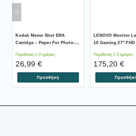
Kodak Memo Shot ERA
LENOVO Monitor Le
Catridge – Paper For Photo-
10 Gaming 27'' FHD 
Label Printer (9 Rolls)
Display Port, AMD 
Παράδοση 1-3 ημέρες
Παράδοση 1-3 ημέρες
Premium, 3YearsW
26,99
€
175,20
€
Προσθήκη
Προσθήκ