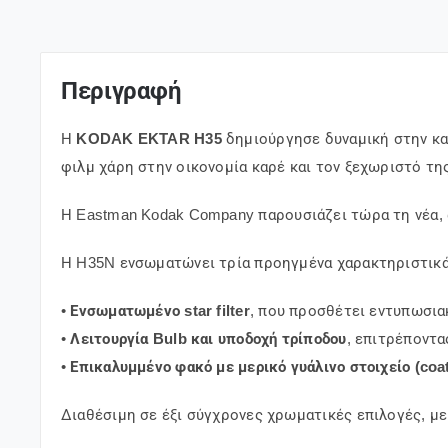
Περιγραφή
Η
KODAK EKTAR H35
δημιούργησε δυναμική στην κατ
φιλμ χάρη στην οικονομία καρέ και τον ξεχωριστό τη
Η
Eastman Kodak Company
παρουσιάζει τώρα τη νέα,
Η H35N ενσωματώνει τρία προηγμένα χαρακτηριστικά
•
Ενσωματωμένο star filter
, που προσθέτει εντυπωσια
•
Λειτουργία Bulb και υποδοχή τρίποδου
, επιτρέποντ
•
Επικαλυμμένο φακό με μερικό γυάλινο στοιχείο (coate
Διαθέσιμη σε έξι σύγχρονες χρωματικές επιλογές, με