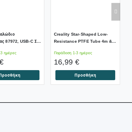
αλώδιο
Creality Star-Shaped Low-
I
ας 87972, USB-C Σε
Resistance PTFE Tube 4m &
C
0mm, 1.5m, Μαύρο
Cutter – For All FDM Printers
-3 ημέρες
Παράδοση 1-3 ημέρες
Π
€
16,99
€
Προσθήκη
Προσθήκη