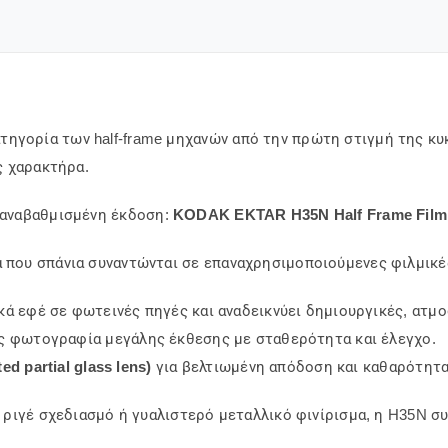
ηγορία των half-frame μηχανών από την πρώτη στιγμή της κυ
ς χαρακτήρα.
 αναβαθμισμένη έκδοση:
KODAK EKTAR H35N Half Frame Film
 που σπάνια συναντώνται σε επαναχρησιμοποιούμενες φιλμικέ
κά εφέ σε φωτεινές πηγές και αναδεικνύει δημιουργικές, ατμο
ας φωτογραφία μεγάλης έκθεσης με σταθερότητα και έλεγχο.
d partial glass lens)
για βελτιωμένη απόδοση και καθαρότητα
 ριγέ σχεδιασμό ή γυαλιστερό μεταλλικό φινίρισμα, η H35N συ